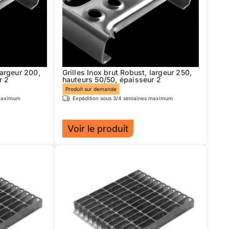
largeur 200,
Grilles Inox brut Robust, largeur 250,
r 2
hauteurs 50/50, épaisseur 2
Produit sur demande
 maximum
Expédition sous 3/4 semaines maximum
Voir le produit
Ce
produit
a
plusieurs
variations.
Les
options
peuvent