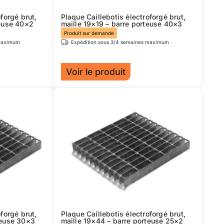
sur
forgé brut,
Plaque Caillebotis électroforgé brut,
la
teuse 40×2
maille 19×19 – barre porteuse 40×3
page
Produit sur demande
 maximum
Expédition sous 3/4 semaines maximum
du
produit
Voir le produit
Ce
produit
a
plusieurs
variations.
Les
options
peuvent
être
choisies
sur
forgé brut,
Plaque Caillebotis électroforgé brut,
la
teuse 30×3
maille 19×44 – barre porteuse 25×2