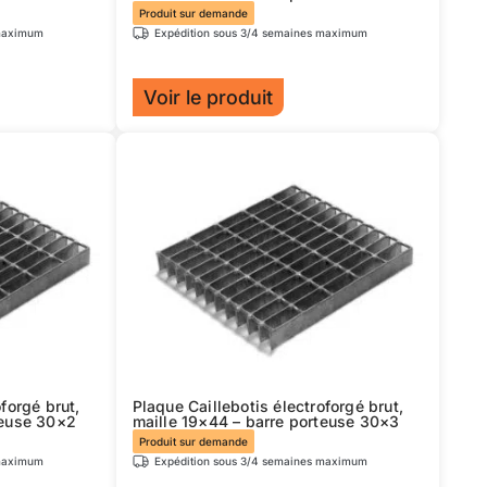
page
Produit sur demande
 maximum
Expédition sous 3/4 semaines maximum
du
produit
Voir le produit
Ce
produit
a
plusieurs
variations.
Les
options
peuvent
être
choisies
sur
forgé brut,
Plaque Caillebotis électroforgé brut,
la
teuse 30×2
maille 19×44 – barre porteuse 30×3
page
Produit sur demande
 maximum
Expédition sous 3/4 semaines maximum
du