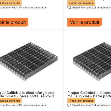
ge
page
duit sur demande
Produit sur demande
Expédition sous 3/4 semaines maximum
Expédition sous 3/4 semaines
du
duit
produit
oir le produit
Voir le produit
Ce
duit
produit
a
sieurs
plusieurs
iations.
variations.
s
Les
ions
options
uvent
peuvent
e
être
isies
choisies
sur
que Caillebotis électroforgé brut,
Plaque Caillebotis électro
la
lle 19×44 – barre porteuse 25×3
maille 19×44 – barre por
ge
page
duit sur demande
Produit sur demande
Expédition sous 3/4 semaines maximum
Expédition sous 3/4 semaines
du