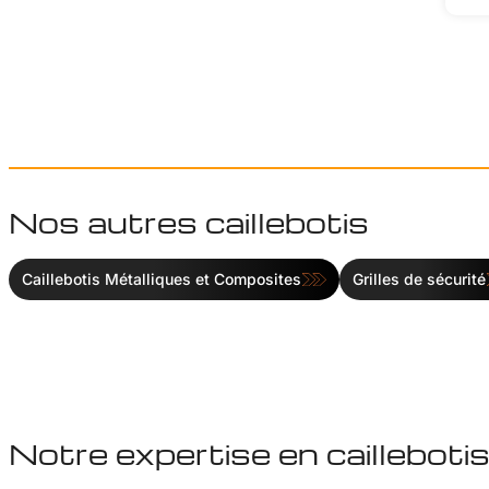
Ce
pro
a
plu
var
Le
opt
pe
Nos autres caillebotis
êtr
cho
sur
Caillebotis Métalliques et Composites
Grilles de sécurité
la
pa
du
pro
Notre expertise en caillebot