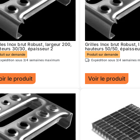
lles Inox brut Robust, largeur 200,
Grilles Inox brut Robust, 
teurs 30/30, épaisseur 2
hauteurs 50/50, épaisseu
duit sur demande
Produit sur demande
Expédition sous 3/4 semaines maximum
Expédition sous 3/4 semaines
oir le produit
Voir le produit
Ce
duit
produit
a
sieurs
plusieurs
iations.
variations.
s
Les
ions
options
uvent
peuvent