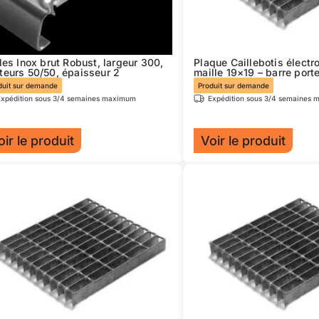
e
être
isies
choisies
sur
lles Inox brut Robust, largeur 300,
Plaque Caillebotis électro
la
teurs 50/50, épaisseur 2
maille 19×19 – barre por
ge
page
duit sur demande
Produit sur demande
Expédition sous 3/4 semaines maximum
Expédition sous 3/4 semaines
du
duit
produit
oir le produit
Voir le produit
Ce
duit
produit
a
sieurs
plusieurs
iations.
variations.
s
Les
ions
options
uvent
peuvent
e
être
isies
choisies