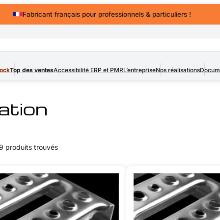
Fabricant français pour professionnels & particuliers !
Devis rapide
pour professionnels & particuliers !
tock
Top des ventes
Accessibilité ERP et PMR
L’entreprise
Nos réalisations
Docume
ation
9 produits trouvés