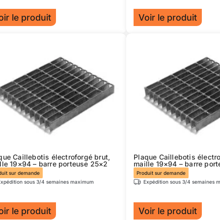
duit
produit
oir le produit
Voir le produit
Ce
duit
produit
a
sieurs
plusieurs
iations.
variations.
s
Les
ions
options
uvent
peuvent
e
être
isies
choisies
sur
que Caillebotis électroforgé brut,
Plaque Caillebotis électro
la
lle 19×94 – barre porteuse 25×2
maille 19×94 – barre por
ge
page
duit sur demande
Produit sur demande
Expédition sous 3/4 semaines maximum
Expédition sous 3/4 semaines
du
duit
produit
oir le produit
Voir le produit