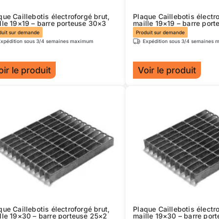
sur
que Caillebotis électroforgé brut,
Plaque Caillebotis électro
la
lle 19×19 – barre porteuse 30×3
maille 19×19 – barre por
ge
page
duit sur demande
Produit sur demande
Expédition sous 3/4 semaines maximum
Expédition sous 3/4 semaines
du
duit
produit
oir le produit
Voir le produit
Ce
duit
produit
a
sieurs
plusieurs
iations.
variations.
s
Les
ions
options
uvent
peuvent
e
être
isies
choisies
sur
que Caillebotis électroforgé brut,
Plaque Caillebotis électro
la
lle 19×30 – barre porteuse 25×2
maille 19×30 – barre por