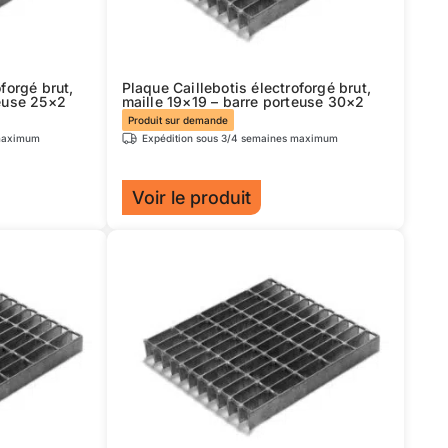
être
choisies
sur
forgé brut,
Plaque Caillebotis électroforgé brut,
la
teuse 25×2
maille 19×19 – barre porteuse 30×2
page
Produit sur demande
 maximum
Expédition sous 3/4 semaines maximum
du
produit
Voir le produit
Ce
produit
a
plusieurs
variations.
Les
options
peuvent
être
choisies