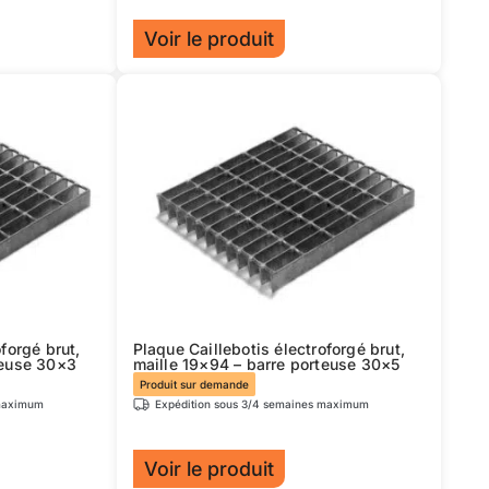
produit
Voir le produit
Ce
produit
a
plusieurs
variations.
Les
options
peuvent
être
choisies
sur
forgé brut,
Plaque Caillebotis électroforgé brut,
la
teuse 30×3
maille 19×94 – barre porteuse 30×5
page
Produit sur demande
 maximum
Expédition sous 3/4 semaines maximum
du
produit
Voir le produit