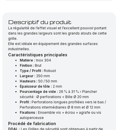
Descriptif du produit
La régularité de l’effet visuel et l’excellent pouvoir portant
dans les grandes largeurs sont les grands atouts de cette
grille.
Elle est idéale en équipement des grandes surfaces
industrielles.
Caractéristiques principales
Matière :
Inox 304
Finition :
Brut
Type / Profil :
Robust
Largeur :
250 mm
Hauteurs :
50 / 50 mm
Épaisseur de tôle :
2 mm
Pourcentage de vide :
26 % à 31 % › Plancher
sécurité : Ø perforations < Bille Ø 20 mm
Profil :
Perforations longues profilées vers le bas /
Perforations intermédiaires Ø 8 mm et Ø 12 mm
Fixations :
Ensemble vis + écrou + agrafe ou vis
autoperceuse
Procédé de fabrication
DDAL :
Les Grilles de sécurité sont obtenues à partir de