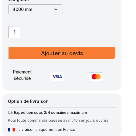
quantité
de
Grilles
Ajouter au devis
Inox
brut
Robust,
Paiement
sécurisé
largeur
250,
hauteurs
50/50,
Option de livraison
épaisseur
Expédition sous 3/4 semaines maximum
2
Pour toute commande passée avant 10h en jours ouvrés
Livraison uniquement en France