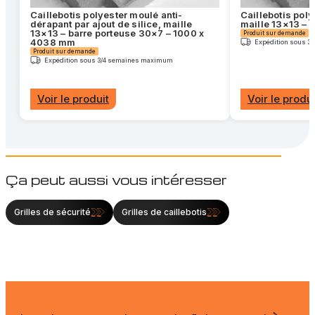
Caillebotis polyester moulé anti-
Caillebotis pol
dérapant par ajout de silice, maille
maille 13×13 – 
13×13 – barre porteuse 30×7 – 1000 x
Produit sur demande
4038 mm
Expédition sous 
Produit sur demande
Expédition sous 3/4 semaines maximum
Voir le produit
Voir le produi
Ça peut aussi vous intéresser
Grilles de sécurité
Grilles de caillebotis