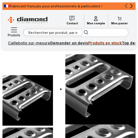
Fabricant français pour professionnels & particuliers !
Devis rapide
pour professionnels & particuliers !
Contact
Mon compte
Mon panier
Rechercher
Produits
Caillebotis sur-mesure
Demander un devis
Produits en stock
Top des