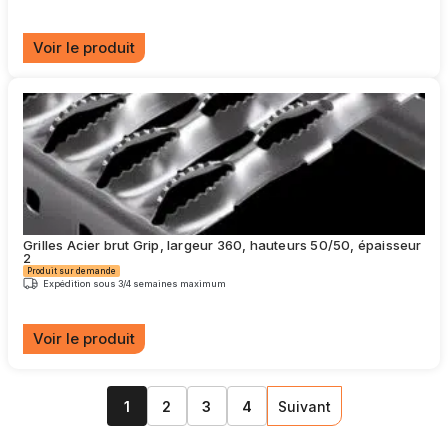
du
produit
Voir le produit
Ce
produit
a
plusieurs
variations.
Les
options
peuvent
être
choisies
Grilles Acier brut Grip, largeur 360, hauteurs 50/50, épaisseur
sur
2
la
Produit sur demande
page
Expédition sous 3/4 semaines maximum
du
produit
Voir le produit
Ce
produit
a
1
2
3
4
Suivant
plusieurs
variations.