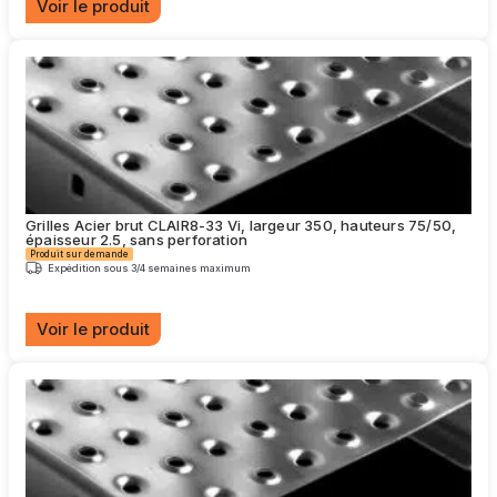
Voir le produit
choisies
Ce
sur
produit
la
a
page
plusieurs
du
variations.
produit
Les
options
peuvent
être
choisies
Grilles Acier brut CLAIR8-33 Vi, largeur 350, hauteurs 75/50,
sur
épaisseur 2.5, sans perforation
la
Produit sur demande
page
Expédition sous 3/4 semaines maximum
du
produit
Voir le produit
Ce
produit
a
plusieurs
variations.
Les
options
peuvent