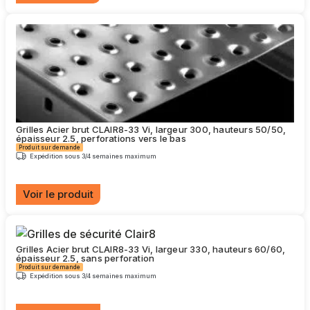
Ce
produit
a
plusieurs
variations.
Les
options
peuvent
être
choisies
Grilles Acier brut CLAIR8-33 Vi, largeur 300, hauteurs 50/50,
sur
épaisseur 2.5, perforations vers le bas
la
Produit sur demande
page
Expédition sous 3/4 semaines maximum
du
produit
Voir le produit
Ce
produit
a
plusieurs
Grilles Acier brut CLAIR8-33 Vi, largeur 330, hauteurs 60/60,
épaisseur 2.5, sans perforation
variations.
Produit sur demande
Les
Expédition sous 3/4 semaines maximum
options
peuvent
être