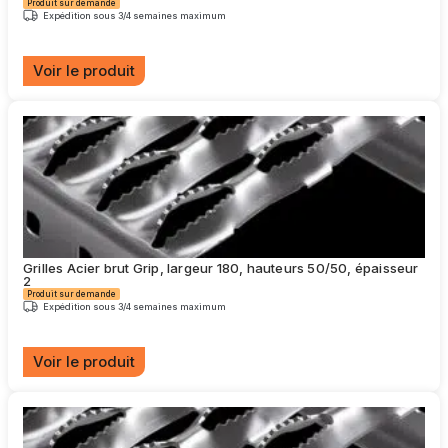
Produit sur demande
page
Expédition sous 3/4 semaines maximum
du
produit
Voir le produit
Ce
produit
a
plusieurs
variations.
Les
options
peuvent
être
choisies
Grilles Acier brut Grip, largeur 180, hauteurs 50/50, épaisseur
sur
2
la
Produit sur demande
page
Expédition sous 3/4 semaines maximum
du
produit
Voir le produit
Ce
produit
a
plusieurs