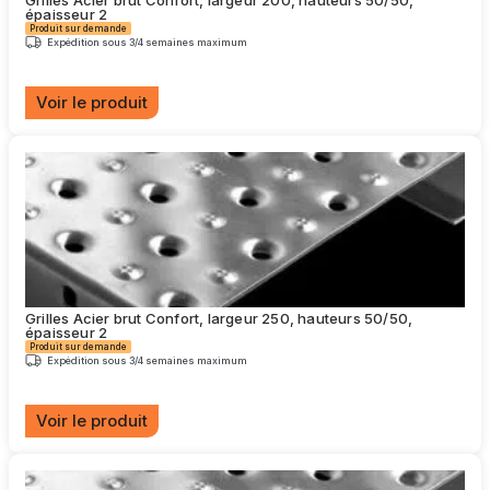
Grilles Acier brut Confort, largeur 200, hauteurs 50/50,
sur
épaisseur 2
la
Produit sur demande
page
Expédition sous 3/4 semaines maximum
du
produit
Voir le produit
Ce
produit
a
plusieurs
variations.
Les
options
peuvent
être
choisies
Grilles Acier brut Confort, largeur 250, hauteurs 50/50,
sur
épaisseur 2
la
Produit sur demande
page
Expédition sous 3/4 semaines maximum
du
produit
Voir le produit
Ce
produit
a