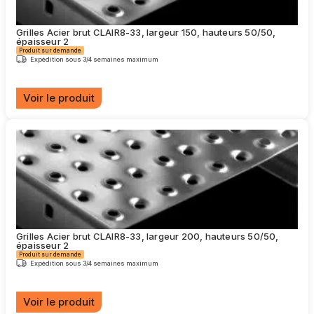
être
choisies
Grilles Acier brut CLAIR8-33, largeur 150, hauteurs 50/50,
sur
épaisseur 2
la
Produit sur demande
page
Expédition sous 3/4 semaines maximum
du
produit
Voir le produit
Ce
produit
a
plusieurs
variations.
Les
options
peuvent
être
choisies
Grilles Acier brut CLAIR8-33, largeur 200, hauteurs 50/50,
sur
épaisseur 2
la
Produit sur demande
page
Expédition sous 3/4 semaines maximum
du
produit
Voir le produit