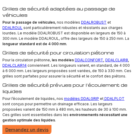
Grilles de sécurité adaptées au passage de
véhicules
Pour le passage de véhicules
, nos modèles
DDALROBUST
et
DDALROUL
sont particulièrement robustes et résistants aux charges
lourdes. Le modèle DDALROBUST est disponible en largeurs de 150 à
300 mm. Le modèle DDALROUL, offre des largeurs de 150 à 250 mm. La
longueur standard est de 4 000 mm
.
Grilles de sécurité pour circulation piétonne
Pour la circulation piétonne,
les modèles
DDALCONFORT
,
DDALCLAIR8
,
DDALCLAIR14
conviennent. Les longueurs varient, en standard, de 4 000
à 6 000 mm. Les largeurs proposées sont variées, de 150 à 330 mm. Ces
grilles sont parfaites pour assurer la sécurité et le confort des piétons.
Grilles de sécurité prévues pour l’écoulement de
liquides
Pour l’écoulement de liquides, nos
modèles DDALGRIP
et
DDALPLOT
sont conçus pour permettre un drainage efficace. Les largeurs
proposées varient de 150 mm à 480 mm, les hauteurs de 30 à 100 mm.
Ces grilles sont essentielles dans les
environnements nécessitant une
gestion optimale des liquides
.
Demandez un devis