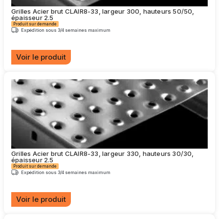
choisies
Grilles Acier brut CLAIR8-33, largeur 300, hauteurs 50/50,
sur
épaisseur 2.5
la
Produit sur demande
page
Expédition sous 3/4 semaines maximum
du
produit
Voir le produit
Ce
produit
a
plusieurs
variations.
Les
options
peuvent
être
choisies
Grilles Acier brut CLAIR8-33, largeur 330, hauteurs 30/30,
sur
épaisseur 2.5
la
Produit sur demande
page
Expédition sous 3/4 semaines maximum
du
produit
Voir le produit
Ce
produit