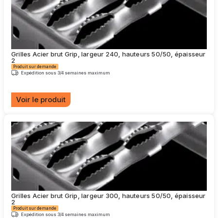
variations.
Les
options
peuvent
être
choisies
Grilles Acier brut Grip, largeur 240, hauteurs 50/50, épaisseur
sur
2
la
Produit sur demande
page
Expédition sous 3/4 semaines maximum
du
produit
Voir le produit
Ce
produit
a
plusieurs
variations.
Les
options
peuvent
être
choisies
Grilles Acier brut Grip, largeur 300, hauteurs 50/50, épaisseur
sur
2
la
Produit sur demande
page
Expédition sous 3/4 semaines maximum