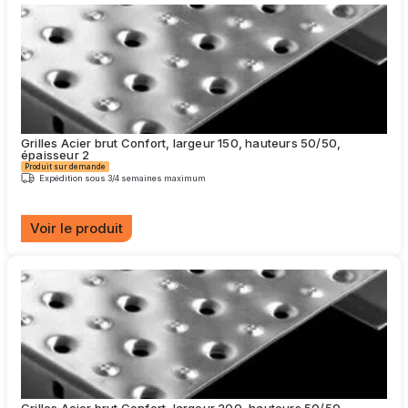
a
plusieurs
variations.
Les
options
peuvent
être
choisies
Grilles Acier brut Confort, largeur 150, hauteurs 50/50,
sur
épaisseur 2
la
Produit sur demande
page
Expédition sous 3/4 semaines maximum
du
produit
Voir le produit
Ce
produit
a
plusieurs
variations.
Les
options
peuvent
être
choisies