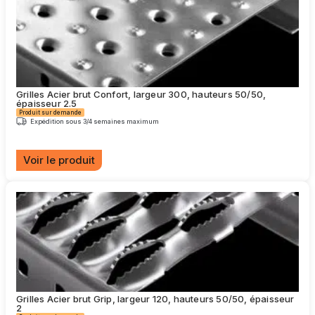
plusieurs
variations.
Les
options
peuvent
être
choisies
Grilles Acier brut Confort, largeur 300, hauteurs 50/50,
sur
épaisseur 2.5
la
Produit sur demande
page
Expédition sous 3/4 semaines maximum
du
produit
Voir le produit
Ce
produit
a
plusieurs
variations.
Les
options
peuvent
être
choisies
Grilles Acier brut Grip, largeur 120, hauteurs 50/50, épaisseur
sur
2
la