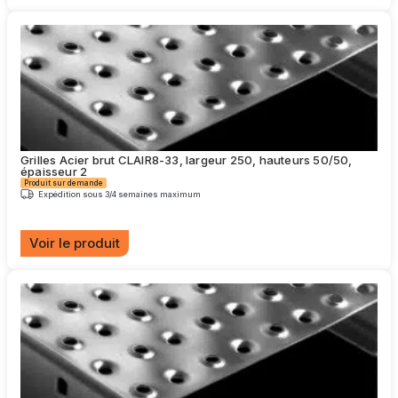
Ce
produit
a
plusieurs
variations.
Les
options
peuvent
être
choisies
Grilles Acier brut CLAIR8-33, largeur 250, hauteurs 50/50,
sur
épaisseur 2
la
Produit sur demande
page
Expédition sous 3/4 semaines maximum
du
produit
Voir le produit
Ce
produit
a
plusieurs
variations.
Les
options
peuvent
être