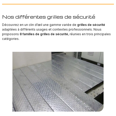
Les
options
peuvent
être
Nos différentes grilles de sécurité
choisies
sur
Découvrez en un clin d’œil une gamme variée de
grilles de sécurité
la
adaptées à différents usages et contextes professionnels. Nous
page
proposons
8 familles de grilles de sécurité
, réunies en trois principales
du
catégories.
produit