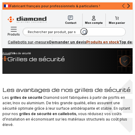
Fabricant français pour professionnels & particuliers !
Devis rapide
pour professionnels & particuliers !
Contact
Mon compte
Mon panier
Rechercher
Produits
Caillebotis sur-mesure
Demander un devis
Produits en stock
Top des
Accueil
/
Grilles de sécurité
Grilles de sécurité
Les avantages de nos grilles de sécurité
Les
grilles de sécurité
Diamond sont fabriquées à partir de profils en
acier, Inox ou aluminium. De très grande qualité, elles assurent une
sécurité optimale grâce à leur surface antidérapante et stable. En optant
pour nos
grilles de sécurité en caillebotis
, vous réduisez vos coûts
d’installation en économisant sur les matériaux structurels au coût plus
élevé.