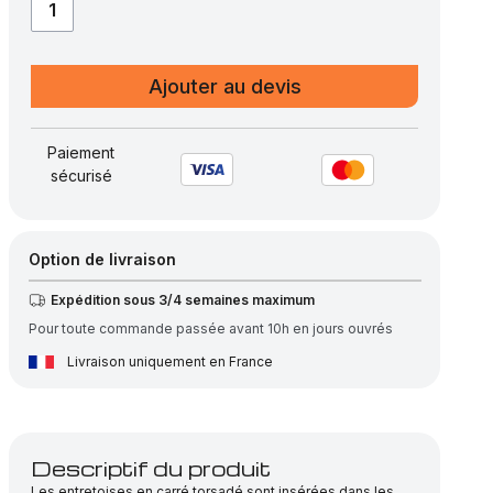
quantité
de
Plaque
Ajouter au devis
Caillebotis
électroforgé
brut,
Paiement
sécurisé
maille
30×94
–
barre
Option de livraison
porteuse
Expédition sous 3/4 semaines maximum
25×5
Pour toute commande passée avant 10h en jours ouvrés
Livraison uniquement en France
Descriptif du produit
Les entretoises en carré torsadé sont insérées dans les