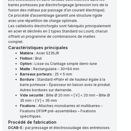
barres porteuses par électroforgeage (pression lors de la
fusion des métaux par passage d’un courant électrique).
Ce procédé d’assemblage garantit une structure rigide
avec une répartition de charge optimale.
Les caillebotis électroforgés sont fabriqués principalement
en acier et déclinés en 2 types Standard ou Lourd, chacun
offrant un programme de combinaisons de mailles
complet.
Caractéristiques principales
Matière :
Acier S235JR
Finition :
Brut
Option :
Lisse ou Crantage simple demi-lune
Maille :
Rectangulaire – 30×94 mm
Barreaux porteurs :
25 x 5 mm
Bordure :
Standard «Plat» et de hauteur égale à la
barre porteuse – Épaisseur en liaison avec le produit.
Autres bordures sur demande.
Vide sécurité :
Bille Ø 20 mm = [ V ] < 20 mm – Bille Ø
35 mm = [ V ] < 35 mm
Fixations :
Attaches monobarres et multibarres –
Fixations DFIX® pré-assemblées – Fixations
spécifiques.
Procédé de fabrication
DCAB-E :
par pressage et électrosoudage des entretoises