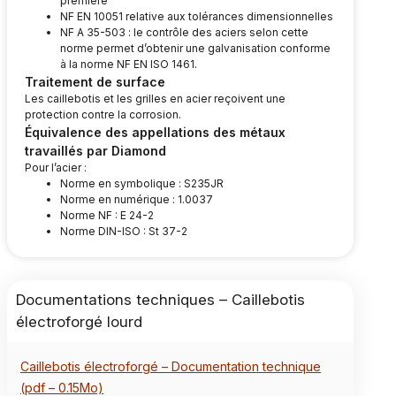
première
NF EN 10051 relative aux tolérances dimensionnelles
NF A 35-503 : le contrôle des aciers selon cette
norme permet d’obtenir une galvanisation conforme
à la norme NF EN ISO 1461.
Traitement de surface
Les caillebotis et les grilles en acier reçoivent une
protection contre la corrosion.
Équivalence des appellations des métaux
travaillés par Diamond
Pour l’acier :
Norme en symbolique : S235JR
Norme en numérique : 1.0037
Norme NF : E 24-2
Norme DIN-ISO : St 37-2
Documentations techniques – Caillebotis
électroforgé lourd
Caillebotis électroforgé – Documentation technique
(pdf – 0.15Mo)