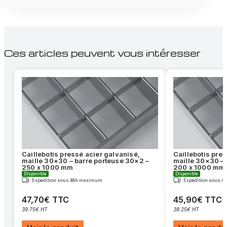
Ces articles peuvent vous intéresser
Caillebotis pressé acier galvanisé,
Caillebotis pre
maille 30×30 – barre porteuse 30×2 –
maille 30×30 – 
250 x 1000 mm
200 x 1000 mm
Disponible
Disponible
Expédition sous 48h maximum
Expédition sous 
47,70€ TTC
45,90€ TTC
39.75€ HT
38.25€ HT