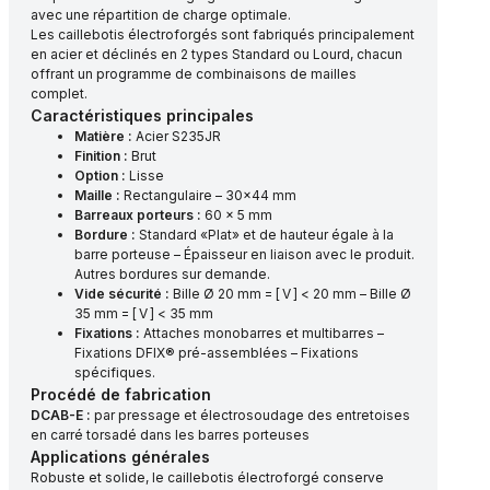
avec une répartition de charge optimale.
Les caillebotis électroforgés sont fabriqués principalement
en acier et déclinés en 2 types Standard ou Lourd, chacun
offrant un programme de combinaisons de mailles
complet.
Caractéristiques principales
Matière :
Acier S235JR
Finition :
Brut
Option :
Lisse
Maille :
Rectangulaire – 30×44 mm
Barreaux porteurs :
60 x 5 mm
Bordure :
Standard «Plat» et de hauteur égale à la
barre porteuse – Épaisseur en liaison avec le produit.
Autres bordures sur demande.
Vide sécurité :
Bille Ø 20 mm = [ V ] < 20 mm – Bille Ø
35 mm = [ V ] < 35 mm
Fixations :
Attaches monobarres et multibarres –
Fixations DFIX® pré-assemblées – Fixations
spécifiques.
Procédé de fabrication
DCAB-E :
par pressage et électrosoudage des entretoises
en carré torsadé dans les barres porteuses
Applications générales
Robuste et solide, le caillebotis électroforgé conserve