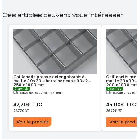
Ces articles peuvent vous intéresser
Caillebotis pressé acier galvanisé,
Caillebotis pre
maille 30×30 – barre porteuse 30×2 –
maille 30×30 – 
250 x 1000 mm
200 x 1000 mm
Disponible
Disponible
Expédition sous 48h maximum
Expédition sous 
47,70€ TTC
45,90€ TTC
39.75€ HT
38.25€ HT
Voir le produit
Voir le produi