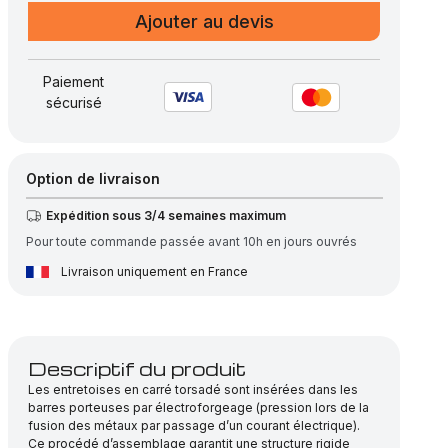
Plaque
Ajouter au devis
Caillebotis
électroforgé
brut,
Paiement
sécurisé
maille
30×44
–
barre
Option de livraison
porteuse
Expédition sous 3/4 semaines maximum
60×5
Pour toute commande passée avant 10h en jours ouvrés
Livraison uniquement en France
Descriptif du produit
Les entretoises en carré torsadé sont insérées dans les
barres porteuses par électroforgeage (pression lors de la
fusion des métaux par passage d’un courant électrique).
Ce procédé d’assemblage garantit une structure rigide