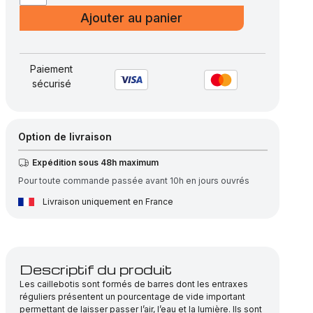
de
Ajouter au panier
Caillebotis
pressé
acier
Paiement
galvanisé,
sécurisé
maille
19×30
–
Option de livraison
barre
Expédition sous 48h maximum
porteuse
Pour toute commande passée avant 10h en jours ouvrés
30×3
–
Livraison uniquement en France
double
crantage
Descriptif du produit
Les caillebotis sont formés de barres dont les entraxes
réguliers présentent un pourcentage de vide important
permettant de laisser passer l’air, l’eau et la lumière. Ils sont