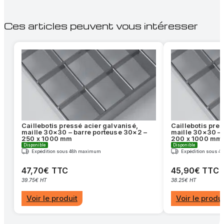
Ces articles peuvent vous intéresser
Caillebotis pressé acier galvanisé,
Caillebotis pre
maille 30×30 – barre porteuse 30×2 –
maille 30×30 – 
250 x 1000 mm
200 x 1000 mm
Disponible
Disponible
Expédition sous 48h maximum
Expédition sous 
47,70€ TTC
45,90€ TTC
39.75€ HT
38.25€ HT
Voir le produit
Voir le produi