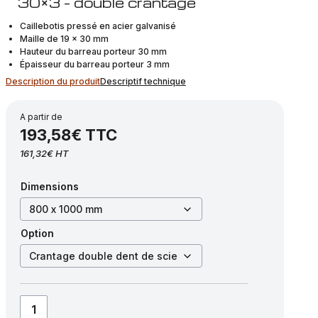
30×3 – double crantage
Caillebotis pressé en acier galvanisé
Maille de 19 x 30 mm
Hauteur du barreau porteur 30 mm
Épaisseur du barreau porteur 3 mm
Description du produit
Descriptif technique
A partir de
193,58€ TTC
161,32€ HT
Dimensions
Option
quantité