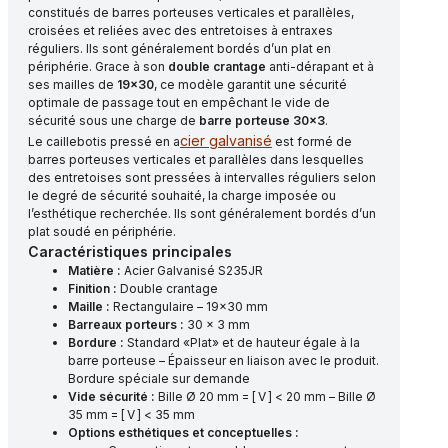
constitués de barres porteuses verticales et parallèles,
croisées et reliées avec des entretoises à entraxes
réguliers. Ils sont généralement bordés d’un plat en
périphérie. Grace à son
double crantage
anti-dérapant et à
ses mailles de
19×30
, ce modèle garantit une sécurité
optimale de passage tout en empêchant le vide de
sécurité sous une charge de
barre porteuse 30×3
.
cier galvanisé
Le caillebotis pressé en a
est formé de
barres porteuses verticales et parallèles dans lesquelles
des entretoises sont pressées à intervalles réguliers selon
le degré de sécurité souhaité, la charge imposée ou
l’esthétique recherchée. Ils sont généralement bordés d’un
plat soudé en périphérie.
Caractéristiques principales
Matière :
Acier Galvanisé S235JR
Finition :
Double crantage
Maille :
Rectangulaire – 19×30 mm
Barreaux porteurs :
30 x 3 mm
Bordure :
Standard «Plat» et de hauteur égale à la
barre porteuse – Épaisseur en liaison avec le produit.
Bordure spéciale sur demande
Vide sécurité :
Bille Ø 20 mm = [ V ] < 20 mm – Bille Ø
35 mm = [ V ] < 35 mm
Options esthétiques et conceptuelles :