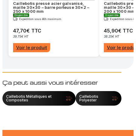
Caillebotis pressé acier galvanisé,
Caillebotis pre
maille 30×30 – barre porteuse 30×2 –
maille 30×30 – 
250 x 1000 mm
200 x 1000 mm
Disponible
Disponible
Expédition sous 48h maximum
Expédition sous 
47,70€ TTC
45,90€ TTC
39.75€ HT
38.25€ HT
Voir le produit
Voir le produi
Ça peut aussi vous intéresser
Caillebotis Métalliques et
Caillebotis
Composites
Polyester