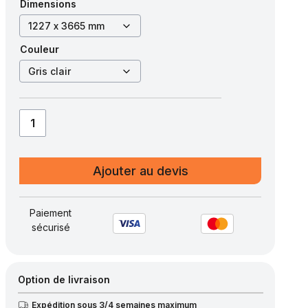
Dimensions
Couleur
quantité
de
Caillebotis
Ajouter au devis
polyester
moulé
pleine
Paiement
sécurisé
avec
silice,
maille
31×31
Option de livraison
–
Expédition sous 3/4 semaines maximum