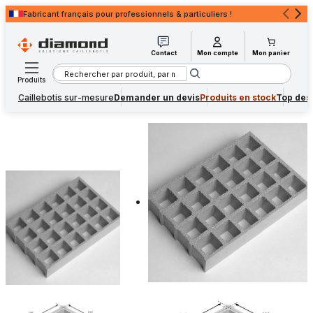
Fabricant français pour professionnels & particuliers !
Devis rapide
pour professionnels & particuliers !
Contact
Mon compte
Mon panier
Rechercher
Produits
Caillebotis sur-mesure
Demander un devis
Produits en stock
Top des