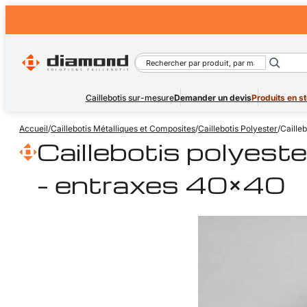
Rechercher
Caillebotis sur-mesure
Demander un devis
Produits en s
Accueil
/
Caillebotis Métalliques et Composites
/
Caillebotis Polyester
/
Caille
Caillebotis polyest
– entraxes 40×40