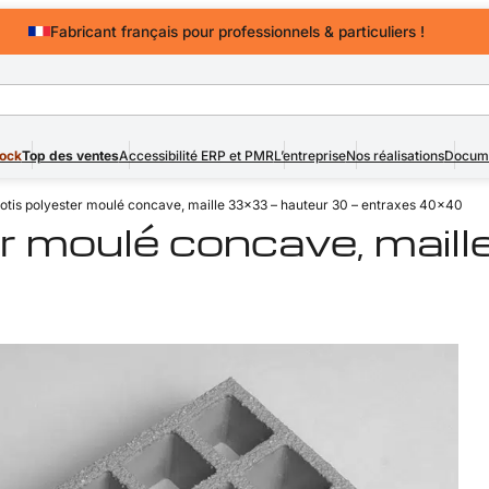
Fabricant français pour professionnels & particuliers !
Devis rapide
pour professionnels & particuliers !
tock
Top des ventes
Accessibilité ERP et PMR
L’entreprise
Nos réalisations
Docume
botis polyester moulé concave, maille 33×33 – hauteur 30 – entraxes 40×40
er moulé concave, mail