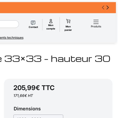
Mon
Produits
Mon
Contact
compte
panier
nts techniques
le 33×33 – hauteur 30
205,99€ TTC
171,66€ HT
Dimensions