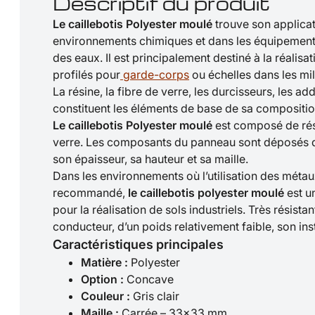
Descriptif du produit
Le caillebotis Polyester moulé
trouve son applicat
environnements chimiques et dans les équipements
des eaux. Il est principalement destiné à la réalisa
profilés pour
garde-corps
ou échelles dans les mil
La résine, la fibre de verre, les durcisseurs, les add
constituent les éléments de base de sa compositio
Le caillebotis Polyester moulé
est composé de rés
verre. Les composants du panneau sont déposés d
son épaisseur, sa hauteur et sa maille.
Dans les environnements où l’utilisation des métaux
recommandé,
le caillebotis polyester moulé
est un
pour la réalisation de sols industriels. Très résist
conducteur, d’un poids relativement faible, son insta
Caractéristiques principales
Matière :
Polyester
Option :
Concave
Couleur :
Gris clair
Maille :
Carrée – 33×33 mm