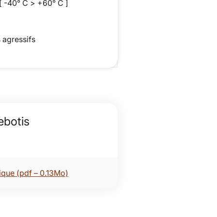
 [ -40° C > +60° C ]
 agressifs
ebotis
ique (pdf – 0.13Mo)