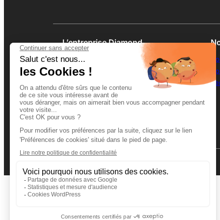
L’entreprise Diamond
No
Découvrir l’enseigne
No
Notre histoire
Co
Nos valeurs
De
L’usine en France
De l’étude à la fabrication
Le bureau d’études dédié au caillebotis
La démarche RSE