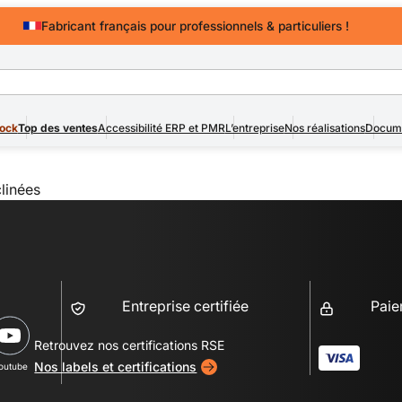
Fabricant français pour professionnels & particuliers !
Devis rapide
pour professionnels & particuliers !
tock
Top des ventes
Accessibilité ERP et PMR
L’entreprise
Nos réalisations
Docume
clinées
Entreprise certifiée
Paie
Retrouvez nos certifications RSE
Nos labels et certifications
outube