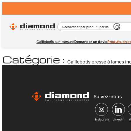
Aller
au
contenu
Rechercher
Caillebotis sur-mesure
Demander un devis
Produits en s
Catégorie :
Caillebotis pressé à lames in
Suivez-nous
Instagram
LinkedIn
Y